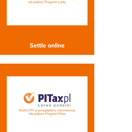
-
Settle online