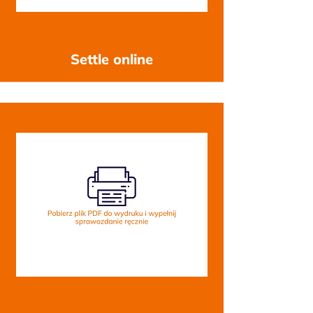
-
Settle online
PIT-36