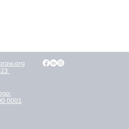
praw.org
 623
ego:
00 0001