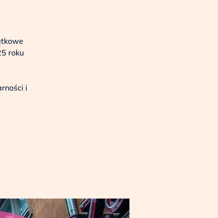
ątkowe
25 roku
rności i