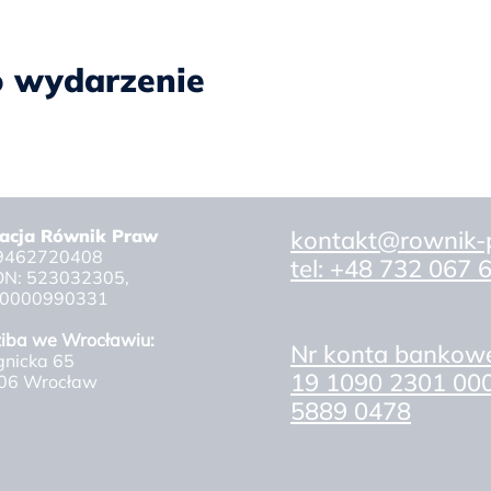
o wydarzenie
acja Równik Praw
kontakt@rownik-
 9462720408
tel: +48 732 067
N: 523032305,
 0000990331
ziba we Wrocławiu:
Nr konta bankow
gnicka 65
19 1090 2301 00
06 Wrocław
5889 0478