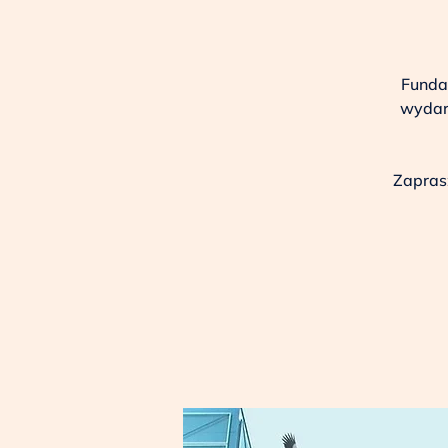
Funda
wydarz
Zaprasz