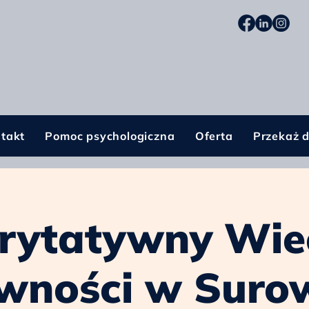
takt
Pomoc psychologiczna
Oferta
Przekaż 
rytatywny Wie
wności w Suro