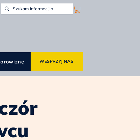
darowiznę
WESPRZYJ NAS
czór
wcu