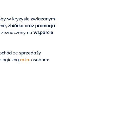
oby w kryzysie związanym 
wne, zbiórka oraz promocja 
przeznaczony na
 wsparcie 
Dochód ze sprzedaży 
logiczną 
m.in
. osobom: