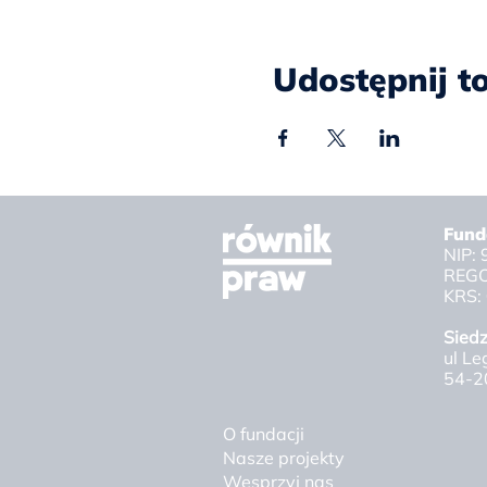
Udostępnij t
Fund
NIP:
REGO
KRS:
Sied
ul Le
54-2
O fundacji
Nasze projekty
Wesprzyj nas