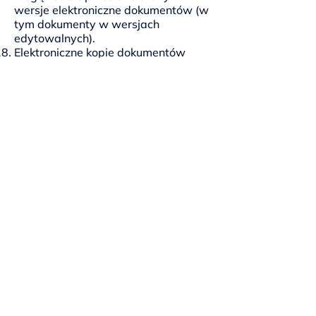
wersje elektroniczne dokumentów (w
tym dokumenty w wersjach
edytowalnych).
Elektroniczne kopie dokumentów
przesłanych przez osoby
korzystające z konsultacji winny po
zakończeniu udzielania poradnictwa
zostać usunięte z dysków, serwerów
oraz trwałych nośników osób
udzielających poradnictwa, a które
nie stanowią własność Równika.
Dokumentacja przesłana drogą
mailową będzie podlegać
archiwizacji w okresie do 2 lat od
udzielonego poradnictwa.
Osoby udzielające konsultacji
prawnych nie przyjmują w ramach
prowadzonych konsultacji zleceń na
przygotowanie dokumentów
prawnych ani pism procesowych.
Konsultacja może jednak opierać się
na świadczeniu pomocy przy