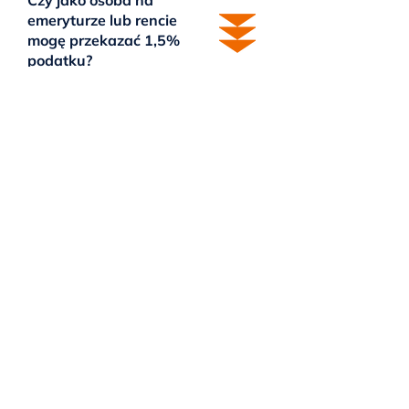
emeryturze lub rencie
mogę przekazać 1,5%
podatku?
Jak mogę przekazać 1,5%
podatku na
Fundację Równik Praw?
Czym różni się darowizna
od przekazania 1,5%
podatku?
Przekaż