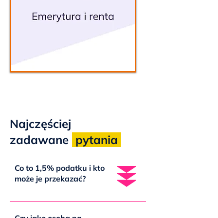
Wybieram
Najczęściej
zadawane
pytania
Co to 1,5% podatku i kto
może je przekazać?
Czy jako osoba na