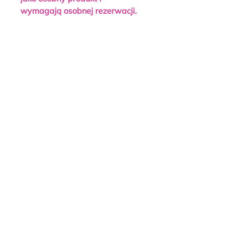
wymagają osobnej rezerwacji.
Liczba miejsc na platformie jest
ograniczona. Po wyczerpaniu
dostępnej puli sprzedaż
zostanie zamknięta.
O fundacji
Fundacja Równik Praw
NIP:
9462720408
Nasze projekty
REGON: 523032305,
Wesprzyj nas
KRS: 0000990331
Kontakt
Siedziba we Wrocławiu:
ul Legnicka 65
54-206 Wrocław
Polityka prywatności