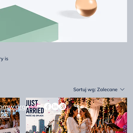
y is
Sortuj wg:
Zalecane
praw.org
 623