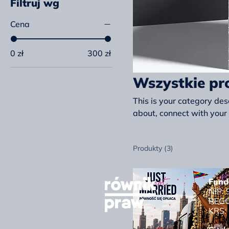
Filtruj wg
Cena
0 zł
300 zł
Wszystkie pr
This is your category desc
about, connect with your
Produkty (3)
Fund
NIP:
REGO
KRS: