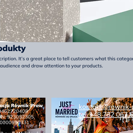
odukty
ription. It’s a great place to tell customers what this categor
 audience and draw attention to your products.
acja Równik Praw
kontakt@rownik-
 9462720408
tel: +48 732 067
N: 523032305,
 0000990331